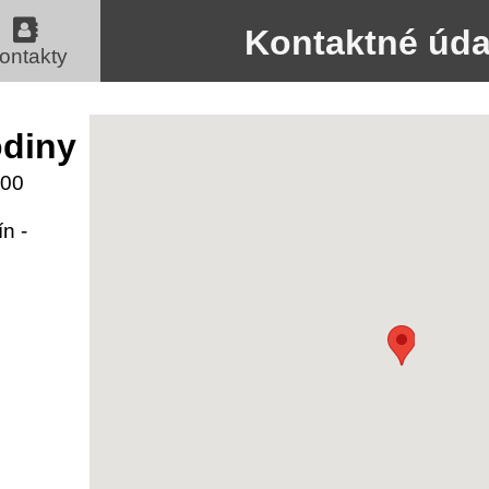
Kontaktné úda
ontakty
odiny
.00
n -