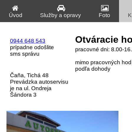
Úvod
Služby a opravy
Foto
K
Otváracie h
0944 648 543
prípadne odošlite
pracovné dni: 8.00-16
sms správu
mimo pracovných hodí
podľa dohody
Čaňa, Tichá 48
Prevádzka autoservisu
je na ul. Ondreja
Šándora 3